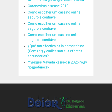
Coronavirus disease 2019
Como escolher um cassino online
seguro e confiável
Como escolher um cassino online
seguro e confiável
Como escolher um cassino online
seguro e confiável
¿Qué tan efectiva es la gemcitabina
(Gemzar) y cuáles son sus efectos
secundarios?
Функции Vavada казино в 2026 году
подробности