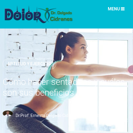
MENU
APTITUD Y EJERCICIO
Cómo hacer sentadillas y cuáles
son sus beneficios
Dr.Prof. Ernesto Delgado Cidranes
September 30, 2018