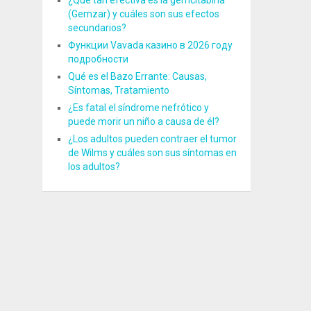
¿Qué tan efectiva es la gemcitabina
(Gemzar) y cuáles son sus efectos
secundarios?
Функции Vavada казино в 2026 году
подробности
Qué es el Bazo Errante: Causas,
Síntomas, Tratamiento
¿Es fatal el síndrome nefrótico y
puede morir un niño a causa de él?
¿Los adultos pueden contraer el tumor
de Wilms y cuáles son sus síntomas en
los adultos?