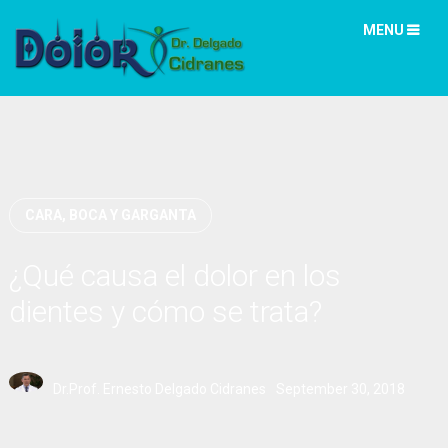
MENU
CARA, BOCA Y GARGANTA
¿Qué causa el dolor en los
dientes y cómo se trata?
Dr.Prof. Ernesto Delgado Cidranes
September 30, 2018