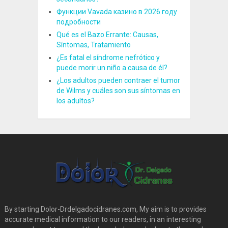
Функции Vavada казино в 2026 году
подробности
Qué es el Bazo Errante: Causas,
Síntomas, Tratamiento
¿Es fatal el síndrome nefrótico y
puede morir un niño a causa de él?
¿Los adultos pueden contraer el tumor
de Wilms y cuáles son sus síntomas en
los adultos?
By starting Dolor-Drdelgadocidranes.com, My aim is to provides
accurate medical information to our readers, in an interesting