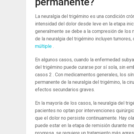
permanente?
La neuralgia del trigémino es una condición cró
intensidad del dolor desde leve en la etapa ini
generalmente se debe a la compresión de los n
de la neuralgia del trigémino incluyen tumores
múltiple
.
En algunos casos, cuando la enfermedad subyace
del trigémino puede curarse por sí sola, sin em
casos
2
. Con medicamentos generales, los sín
permanente de la neuralgia del trigémino, la ci
efectos secundarios graves.
En la mayoría de los casos, la neuralgia del t
pacientes no optan por intervenciones quirúrgic
que el dolor no persiste continuamente. Hay ol
puede estar en la etapa de remisión durante m
progresa, se requiere un tratamiento más agres