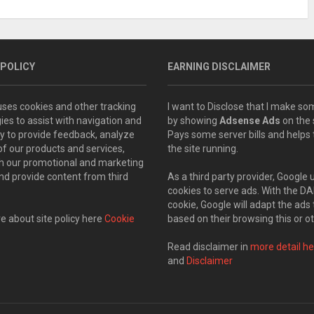
 POLICY
EARNING DISCLAIMER
 uses cookies and other tracking
I want to Disclose that I make 
ies to assist with navigation and
by showing
Adsense Ads
on the s
ity to provide feedback, analyze
Pays some server bills and helps
of our products and services,
the site running.
th our promotional and marketing
and provide content from third
As a third party provider, Google 
cookies to serve ads. With the D
cookie, Google will adapt the ads 
 about site policy here
Cookie
based on their browsing this or ot
Read disclaimer in
more detail he
and
Disclaimer