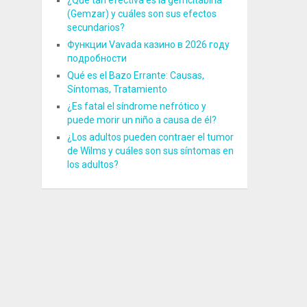
¿Qué tan efectiva es la gemcitabina
(Gemzar) y cuáles son sus efectos
secundarios?
Функции Vavada казино в 2026 году
подробности
Qué es el Bazo Errante: Causas,
Síntomas, Tratamiento
¿Es fatal el síndrome nefrótico y
puede morir un niño a causa de él?
¿Los adultos pueden contraer el tumor
de Wilms y cuáles son sus síntomas en
los adultos?