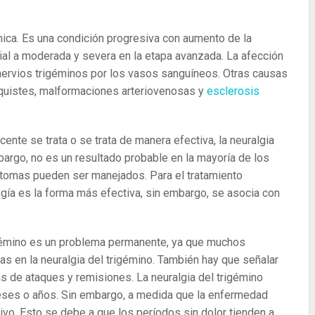
nica. Es una condición progresiva con aumento de la
cial a moderada y severa en la etapa avanzada. La afección
ervios trigéminos por los vasos sanguíneos. Otras causas
, quistes, malformaciones arteriovenosas y
esclerosis
nte se trata o se trata de manera efectiva, la neuralgia
bargo, no es un resultado probable en la mayoría de los
tomas pueden ser manejados. Para el tratamiento
rugía es la forma más efectiva, sin embargo, se asocia con
rigémino es un problema permanente, ya que muchos
as en la neuralgia del trigémino. También hay que señalar
as de ataques y remisiones. La neuralgia del trigémino
eses o años. Sin embargo, a medida que la enfermedad
ivo. Esto se debe a que los períodos sin dolor tienden a