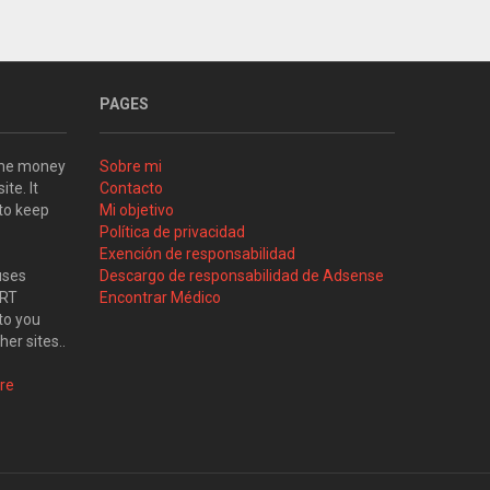
PAGES
some money
Sobre mi
ite. It
Contacto
 to keep
Mi objetivo
Política de privacidad
Exención de responsabilidad
uses
Descargo de responsabilidad de Adsense
ART
Encontrar Médico
to you
her sites..
re