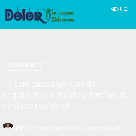
MENU
DOLOR DE OIDOS
Lo que causa un sonido
crepitante en el oído y formas de
deshacerse de él
Dr.Prof. Ernesto Delgado Cidranes
September 21, 2018