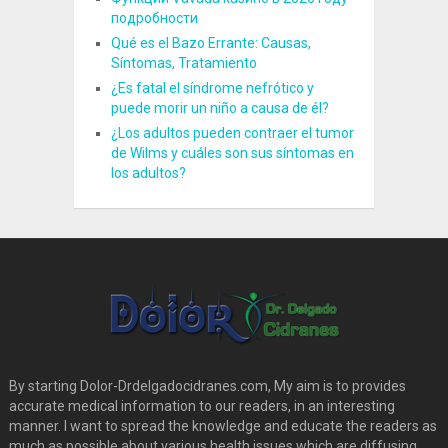
подробности
Qué es el Bazo Errante: Causas,
Síntomas, Tratamiento
¿Es fatal el síndrome nefrótico y
puede morir un niño a causa de él?
¿Los adultos pueden contraer el tumor
de Wilms y cuáles son sus síntomas en
los adultos?
By starting Dolor-Drdelgadocidranes.com, My aim is to provides
accurate medical information to our readers, in an interesting
manner. I want to spread the knowledge and educate the readers as
much as possible about various health issues which are diffusing