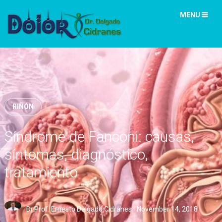
MENU
RIÑÓN
Síndrome de Fanconi: causas,
síntomas, diagnóstico,
tratamiento
Dr.Prof. Ernesto Delgado Cidranes
November 14, 2018