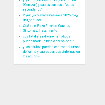
¿Qué tan efectiva es la gemcitabina
(Gemzar) y cuáles son sus efectos
secundarios?
Функции Vavada казино в 2026 году
подробности
Qué es el Bazo Errante: Causas,
Síntomas, Tratamiento
¿Es fatal el síndrome nefrótico y
puede morir un niño a causa de él?
¿Los adultos pueden contraer el tumor
de Wilms y cuáles son sus síntomas en
los adultos?