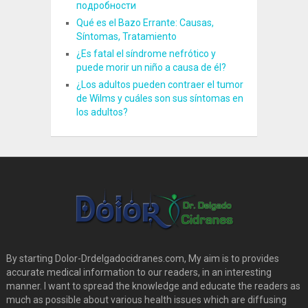
подробности
Qué es el Bazo Errante: Causas,
Síntomas, Tratamiento
¿Es fatal el síndrome nefrótico y
puede morir un niño a causa de él?
¿Los adultos pueden contraer el tumor
de Wilms y cuáles son sus síntomas en
los adultos?
By starting Dolor-Drdelgadocidranes.com, My aim is to provides
accurate medical information to our readers, in an interesting
manner. I want to spread the knowledge and educate the readers as
much as possible about various health issues which are diffusing