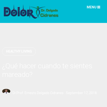
MENU
HEALTHY LIVING
¿Qué hacer cuando te sientes
mareado?
Dr.Prof. Ernesto Delgado Cidranes
September 17, 2018