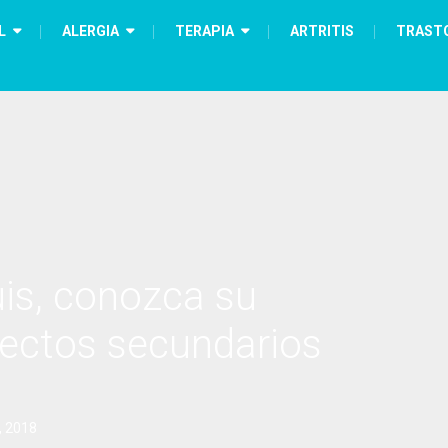
L
ALERGIA
TERAPIA
ARTRITIS
TRAST
is, conozca su
efectos secundarios
, 2018