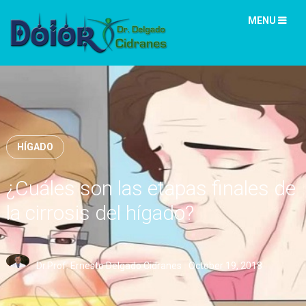
MENU
HÍGADO
¿Cuáles son las etapas finales de
la cirrosis del hígado?
Dr.Prof. Ernesto Delgado Cidranes
October 19, 2018