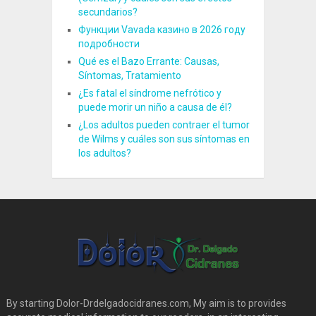
secundarios?
Функции Vavada казино в 2026 году
подробности
Qué es el Bazo Errante: Causas,
Síntomas, Tratamiento
¿Es fatal el síndrome nefrótico y
puede morir un niño a causa de él?
¿Los adultos pueden contraer el tumor
de Wilms y cuáles son sus síntomas en
los adultos?
By starting Dolor-Drdelgadocidranes.com, My aim is to provides