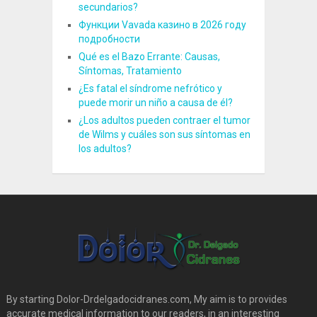
secundarios?
Функции Vavada казино в 2026 году
подробности
Qué es el Bazo Errante: Causas,
Síntomas, Tratamiento
¿Es fatal el síndrome nefrótico y
puede morir un niño a causa de él?
¿Los adultos pueden contraer el tumor
de Wilms y cuáles son sus síntomas en
los adultos?
By starting Dolor-Drdelgadocidranes.com, My aim is to provides
accurate medical information to our readers, in an interesting