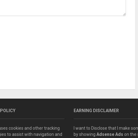
 POLICY
EARNING DISCLAIMER
 uses cookies and other tracking
I want to Disclose that I make 
ies to assist with navigation and
by showing
Adsense Ads
on the s