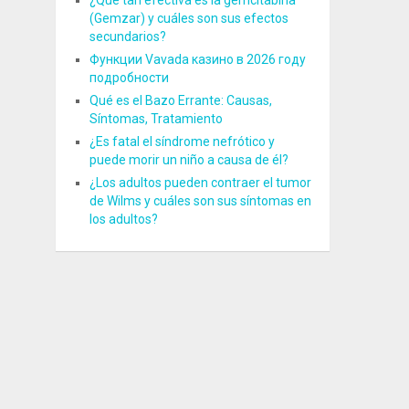
¿Qué tan efectiva es la gemcitabina
(Gemzar) y cuáles son sus efectos
secundarios?
Функции Vavada казино в 2026 году
подробности
Qué es el Bazo Errante: Causas,
Síntomas, Tratamiento
¿Es fatal el síndrome nefrótico y
puede morir un niño a causa de él?
¿Los adultos pueden contraer el tumor
de Wilms y cuáles son sus síntomas en
los adultos?