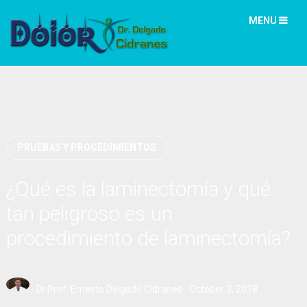
MENU
PRUEBAS Y PROCEDIMIENTOS
¿Qué es la laminectomía y qué
tan peligroso es un
procedimiento de laminectomía?
Dr.Prof. Ernesto Delgado Cidranes
October 3, 2018