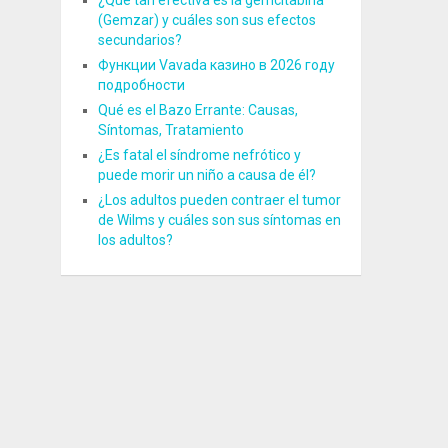
¿Qué tan efectiva es la gemcitabina
(Gemzar) y cuáles son sus efectos
secundarios?
Функции Vavada казино в 2026 году
подробности
Qué es el Bazo Errante: Causas,
Síntomas, Tratamiento
¿Es fatal el síndrome nefrótico y
puede morir un niño a causa de él?
¿Los adultos pueden contraer el tumor
de Wilms y cuáles son sus síntomas en
los adultos?