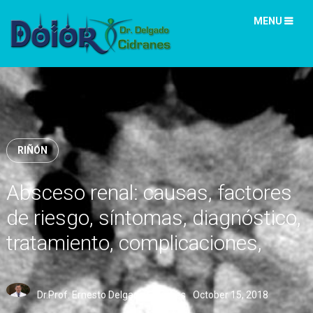
MENU
RIÑÓN
Absceso renal: causas, factores
de riesgo, síntomas, diagnóstico,
tratamiento, complicaciones,
tipos
Dr.Prof. Ernesto Delgado Cidranes
October 15, 2018