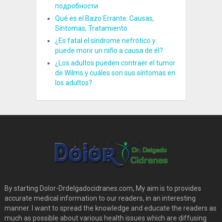
подробности
Qué es el Bazo Errante: Causas,
Síntomas, Tratamiento
¿Es fatal el síndrome nefrótico y
puede morir un niño a causa de él?
¿Los adultos pueden contraer el tumor
de Wilms y cuáles son sus síntomas en
los adultos?
By starting Dolor-Drdelgadocidranes.com, My aim is to provides
accurate medical information to our readers, in an interesting
manner. I want to spread the knowledge and educate the readers as
much as possible about various health issues which are diffusing