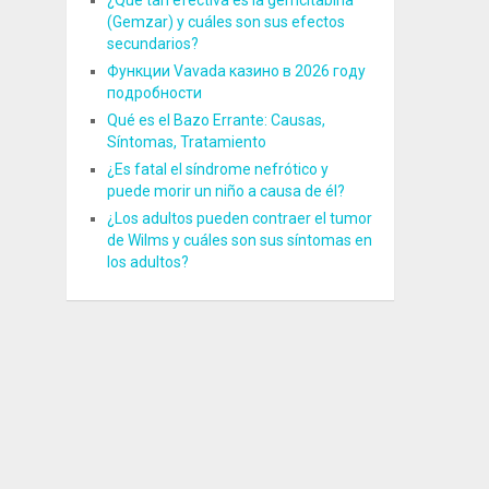
¿Qué tan efectiva es la gemcitabina
(Gemzar) y cuáles son sus efectos
secundarios?
Функции Vavada казино в 2026 году
подробности
Qué es el Bazo Errante: Causas,
Síntomas, Tratamiento
¿Es fatal el síndrome nefrótico y
puede morir un niño a causa de él?
¿Los adultos pueden contraer el tumor
de Wilms y cuáles son sus síntomas en
los adultos?