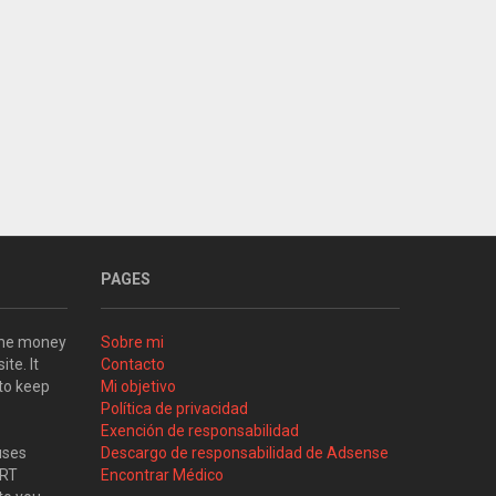
PAGES
some money
Sobre mi
ite. It
Contacto
 to keep
Mi objetivo
Política de privacidad
Exención de responsabilidad
uses
Descargo de responsabilidad de Adsense
ART
Encontrar Médico