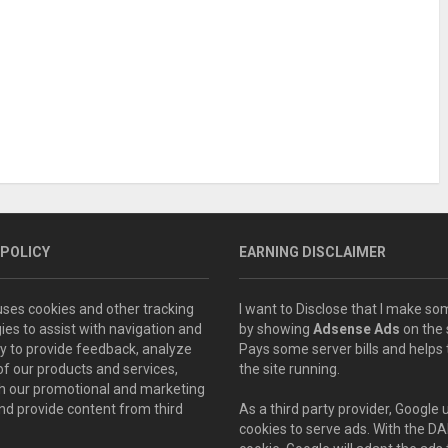
 POLICY
EARNING DISCLAIMER
 uses cookies and other tracking
I want to Disclose that I make 
ies to assist with navigation and
by showing
Adsense Ads
on the s
ity to provide feedback, analyze
Pays some server bills and helps
of our products and services,
the site running.
th our promotional and marketing
and provide content from third
As a third party provider, Google 
cookies to serve ads. With the D