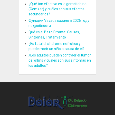
¿Qué tan efectiva es la gemcitabina
(Gemzar) y cuáles son sus efectos
secundarios?
Функции Vavada казино в 2026 году
подробности
Qué es el Bazo Errante: Causas,
Síntomas, Tratamiento
¿Es fatal el síndrome nefrótico y
puede morir un niño a causa de él?
¿Los adultos pueden contraer el tumor
de Wilms y cuáles son sus síntomas en
los adultos?