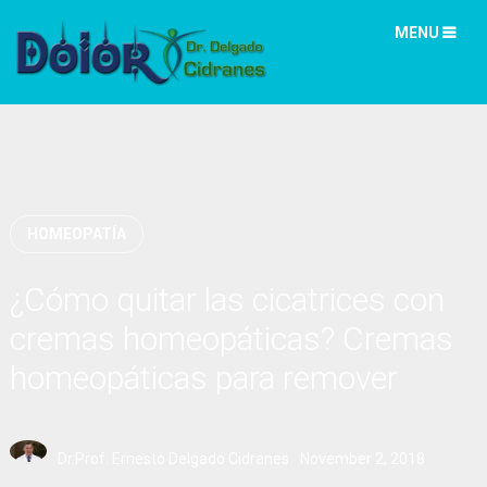
MENU
HOMEOPATÍA
¿Cómo quitar las cicatrices con
cremas homeopáticas? Cremas
homeopáticas para remover
cicatrices
Dr.Prof. Ernesto Delgado Cidranes
November 2, 2018