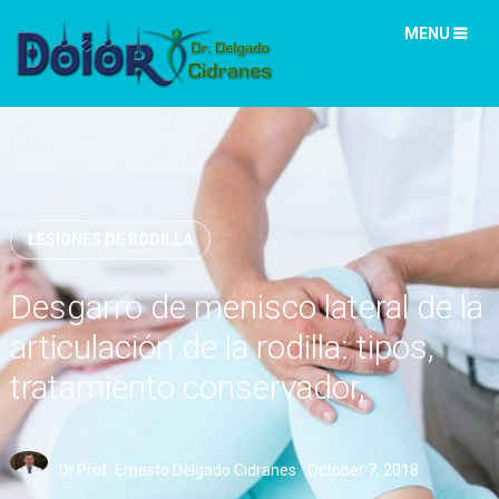
MENU
LESIONES DE RODILLA
Desgarro de menisco lateral de la
articulación de la rodilla: tipos,
tratamiento conservador,
medicamentos, cirugía
Dr.Prof. Ernesto Delgado Cidranes
October 7, 2018