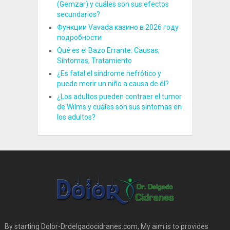
(Gemzar) y cuáles son sus efectos
secundarios?
Функции Vavada казино в 2026 году
подробности
Qué es el Bazo Errante: Causas,
Síntomas, Tratamiento
¿Es fatal el síndrome nefrótico y
puede morir un niño a causa de él?
¿Los adultos pueden contraer el tumor
de Wilms y cuáles son sus síntomas en
los adultos?
By starting Dolor-Drdelgadocidranes.com, My aim is to provides