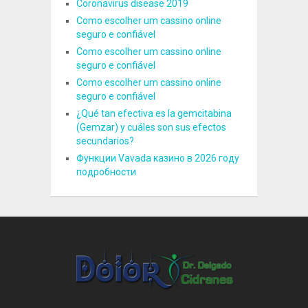
Coronavirus disease 2019
Como escolher um cassino online
seguro e confiável
Como escolher um cassino online
seguro e confiável
Como escolher um cassino online
seguro e confiável
¿Qué tan efectiva es la gemcitabina
(Gemzar) y cuáles son sus efectos
secundarios?
Функции Vavada казино в 2026 году
подробности