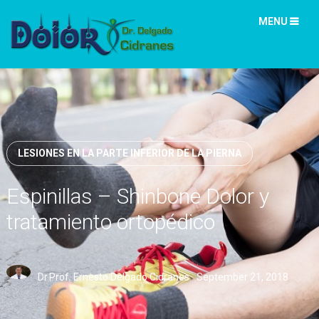
MENU
LESIONES EN LA PARTE INFERIOR DE LA PIERNA
Espinillas – Shinbone Dolor y
tratamiento ortopédico
Dr.Prof. Ernesto Delgado Cidranes
September 21, 2018