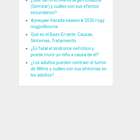
¿Qué tan efectiva es la gemcitabina
(Gemzar) y cuáles son sus efectos
secundarios?
Функции Vavada казино в 2026 году
подробности
Qué es el Bazo Errante: Causas,
Síntomas, Tratamiento
¿Es fatal el síndrome nefrótico y
puede morir un niño a causa de él?
¿Los adultos pueden contraer el tumor
de Wilms y cuáles son sus síntomas en
los adultos?