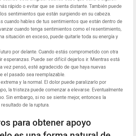
más rápido o evitar que se sienta distante. También puede
s los sentimientos que están surgiendo en su cabeza.
rás cuando hables de tus sentimientos que están dentro de
vanzar cuando tenga sentimientos como el resentimiento,
una situación en exceso, puede quitarle toda su energía y
futuro por delante. Cuando estás comprometido con otra
 esperanzas. Puede ser difícil dejarlos ir. Mientras está
 una vez pensó, esté agradecido de que haya nuevas
ue el pasado sea reemplazable.
extrema y la normal. El dolor puede paralizarlo por
po, la tristeza puede comenzar a elevarse. Eventualmente
po. Sin embargo, si no se siente mejor, entonces la
esultado de la ruptura.
ros para obtener apoyo
elo es una forma natural de