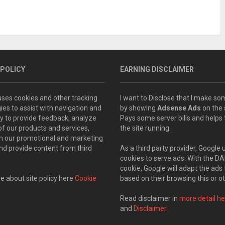
 POLICY
EARNING DISCLAIMER
 uses cookies and other tracking
I want to Disclose that I make 
ies to assist with navigation and
by showing
Adsense Ads
on the s
ity to provide feedback, analyze
Pays some server bills and helps
of our products and services,
the site running.
th our promotional and marketing
and provide content from third
As a third party provider, Google 
cookies to serve ads. With the D
cookie, Google will adapt the ads 
 about site policy here
Cookie
based on their browsing this or ot
Read disclaimer in
more detail he
and
Disclaimer