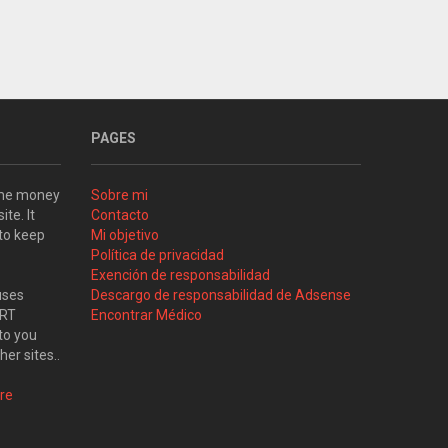
PAGES
some money
Sobre mi
ite. It
Contacto
 to keep
Mi objetivo
Política de privacidad
Exención de responsabilidad
uses
Descargo de responsabilidad de Adsense
ART
Encontrar Médico
to you
her sites..
re