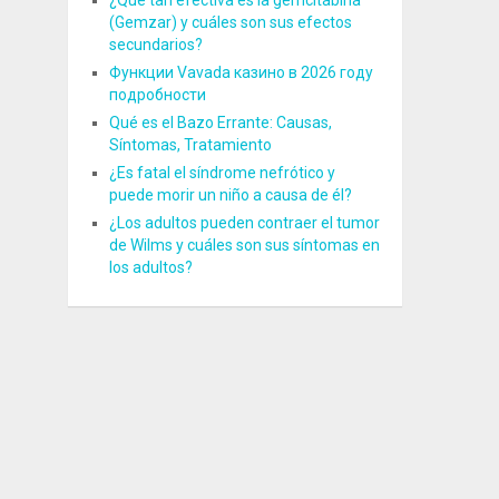
¿Qué tan efectiva es la gemcitabina
(Gemzar) y cuáles son sus efectos
secundarios?
Функции Vavada казино в 2026 году
подробности
Qué es el Bazo Errante: Causas,
Síntomas, Tratamiento
¿Es fatal el síndrome nefrótico y
puede morir un niño a causa de él?
¿Los adultos pueden contraer el tumor
de Wilms y cuáles son sus síntomas en
los adultos?