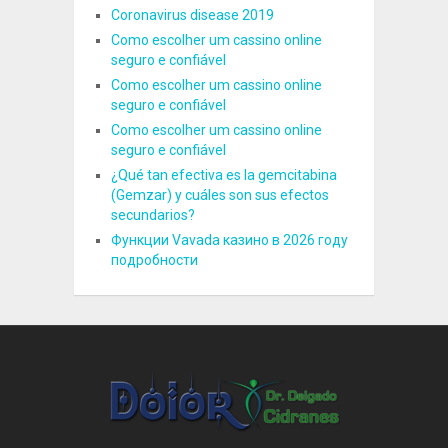
Coronavirus disease 2019
Como escolher um cassino online
seguro e confiável
Como escolher um cassino online
seguro e confiável
Como escolher um cassino online
seguro e confiável
¿Qué tan efectiva es la gemcitabina
(Gemzar) y cuáles son sus efectos
secundarios?
Функции Vavada казино в 2026 году
подробности