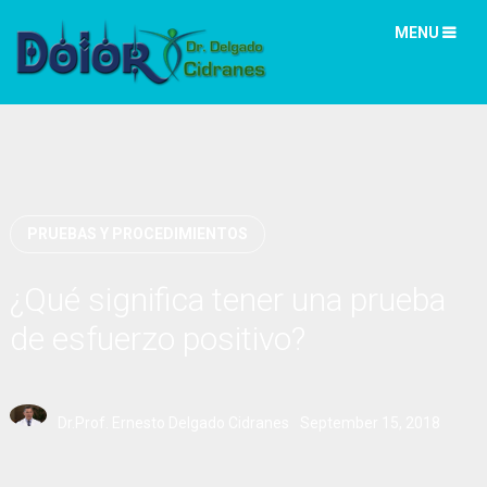
MENU
PRUEBAS Y PROCEDIMIENTOS
¿Qué significa tener una prueba
de esfuerzo positivo?
Dr.Prof. Ernesto Delgado Cidranes
September 15, 2018