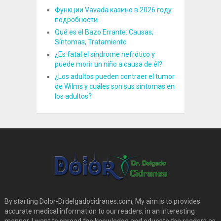
Функции Vavada казино в 2026 году
подробности
Qué es el Bazo Errante: Causas,
Síntomas, Tratamiento
¿Es fatal el síndrome nefrótico y
puede morir un niño a causa de él?
¿Los adultos pueden contraer el tumor
de Wilms y cuáles son sus síntomas en
los adultos?
By starting Dolor-Drdelgadocidranes.com, My aim is to provides
accurate medical information to our readers, in an interesting
manner. I want to spread the knowledge and educate the readers as