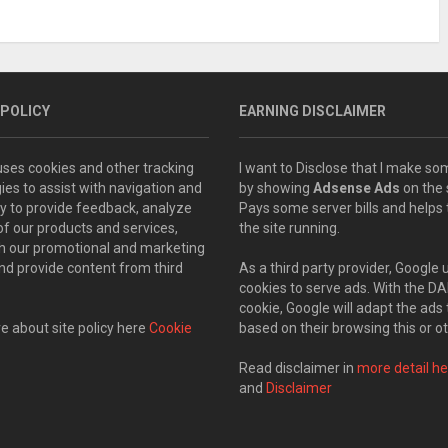
 POLICY
EARNING DISCLAIMER
 uses cookies and other tracking
I want to Disclose that I make 
ies to assist with navigation and
by showing
Adsense Ads
on the s
ity to provide feedback, analyze
Pays some server bills and helps
of our products and services,
the site running.
th our promotional and marketing
and provide content from third
As a third party provider, Google 
cookies to serve ads. With the D
cookie, Google will adapt the ads 
 about site policy here
Cookie
based on their browsing this or ot
Read disclaimer in
more detail he
and
Disclaimer