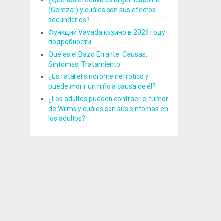
¿Qué tan efectiva es la gemcitabina
(Gemzar) y cuáles son sus efectos
secundarios?
Функции Vavada казино в 2026 году
подробности
Qué es el Bazo Errante: Causas,
Síntomas, Tratamiento
¿Es fatal el síndrome nefrótico y
puede morir un niño a causa de él?
¿Los adultos pueden contraer el tumor
de Wilms y cuáles son sus síntomas en
los adultos?