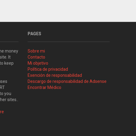
PAGES
some money
Sobre mi
ite. It
Contacto
 to keep
Mi objetivo
Política de privacidad
Exención de responsabilidad
uses
Descargo de responsabilidad de Adsense
ART
Encontrar Médico
to you
her sites..
re