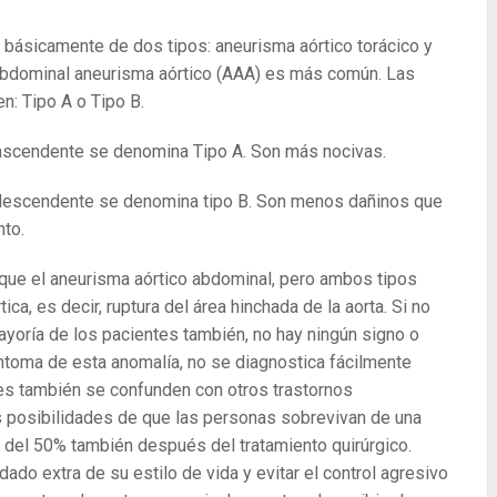
n básicamente de dos tipos: aneurisma aórtico torácico y
 abdominal aneurisma aórtico (AAA) es más común. Las
n: Tipo A o Tipo B.
a ascendente se denomina Tipo A. Son más nocivas.
a descendente se denomina tipo B. Son menos dañinos que
nto.
que el aneurisma aórtico abdominal, pero ambos tipos
ca, es decir, ruptura del área hinchada de la aorta. Si no
mayoría de los pacientes también, no hay ningún signo o
ntoma de esta anomalía, no se diagnostica fácilmente
es también se confunden con otros trastornos
s posibilidades de que las personas sobrevivan de una
 del 50% también después del tratamiento quirúrgico.
ado extra de su estilo de vida y evitar el control agresivo