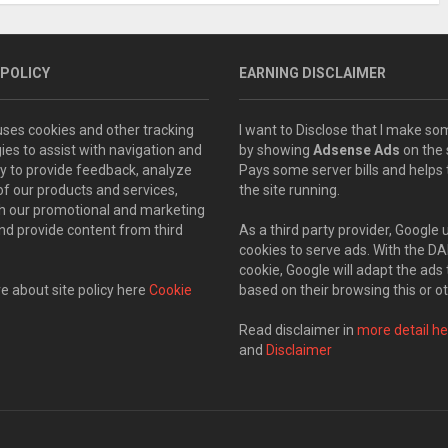
 POLICY
EARNING DISCLAIMER
 uses cookies and other tracking
I want to Disclose that I make 
ies to assist with navigation and
by showing
Adsense Ads
on the s
ity to provide feedback, analyze
Pays some server bills and helps
of our products and services,
the site running.
th our promotional and marketing
and provide content from third
As a third party provider, Google 
cookies to serve ads. With the D
cookie, Google will adapt the ads 
 about site policy here
Cookie
based on their browsing this or ot
Read disclaimer in
more detail he
and
Disclaimer