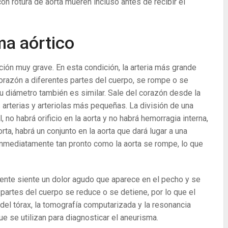
on rotura de aorta mueren incluso antes de recibir el
ma aórtico
ión muy grave. En esta condición, la arteria más grande
corazón a diferentes partes del cuerpo, se rompe o se
 diámetro también es similar. Sale del corazón desde la
s arterias y arteriolas más pequeñas. La división de una
, no habrá orificio en la aorta y no habrá hemorragia interna,
orta, habrá un conjunto en la aorta que dará lugar a una
nmediatamente tan pronto como la aorta se rompe, lo que
iente siente un dolor agudo que aparece en el pecho y se
s partes del cuerpo se reduce o se detiene, por lo que el
 del tórax, la tomografía computarizada y la resonancia
 se utilizan para diagnosticar el aneurisma.