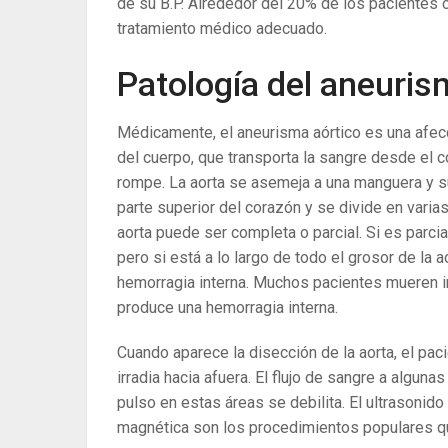
de su B.P. Alrededor del 20% de los pacientes c
tratamiento médico adecuado.
Patología del aneuris
Médicamente, el aneurisma aórtico es una afecc
del cuerpo, que transporta la sangre desde el 
rompe. La aorta se asemeja a una manguera y su
parte superior del corazón y se divide en varia
aorta puede ser completa o parcial. Si es parcial
pero si está a lo largo de todo el grosor de la a
hemorragia interna. Muchos pacientes mueren i
produce una hemorragia interna.
Cuando aparece la disección de la aorta, el pac
irradia hacia afuera. El flujo de sangre a alguna
pulso en estas áreas se debilita. El ultrasonido
magnética son los procedimientos populares que