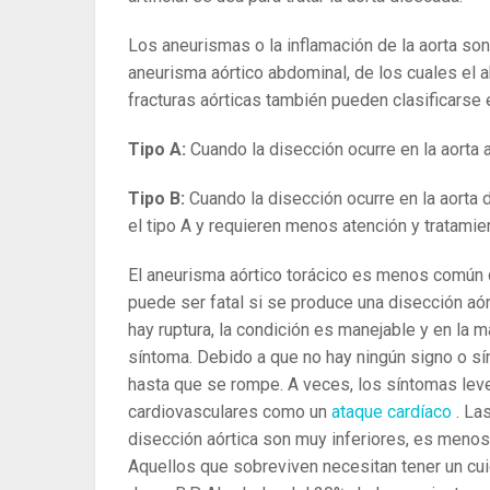
Los aneurismas o la inflamación de la aorta so
aneurisma aórtico abdominal, de los cuales el
fracturas aórticas también pueden clasificarse e
Tipo A:
Cuando la disección ocurre en la aort
Tipo B:
Cuando la disección ocurre en la aort
el tipo A y requieren menos atención y tratamie
El aneurisma aórtico torácico es menos común 
puede ser fatal si se produce una disección aórti
hay ruptura, la condición es manejable y en la 
síntoma. Debido a que no hay ningún signo o sí
hasta que se rompe. A veces, los síntomas lev
cardiovasculares como un
ataque cardíaco
. La
disección aórtica son muy inferiores, es menos
Aquellos que sobreviven necesitan tener un cuid