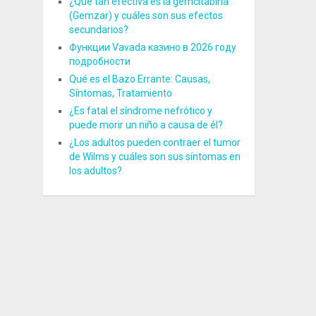
¿Qué tan efectiva es la gemcitabina
(Gemzar) y cuáles son sus efectos
secundarios?
Функции Vavada казино в 2026 году
подробности
Qué es el Bazo Errante: Causas,
Síntomas, Tratamiento
¿Es fatal el síndrome nefrótico y
puede morir un niño a causa de él?
¿Los adultos pueden contraer el tumor
de Wilms y cuáles son sus síntomas en
los adultos?