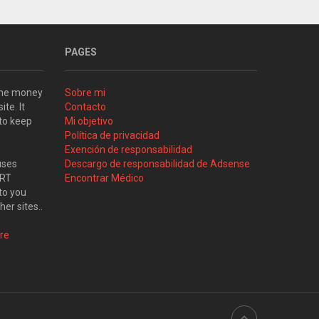
PAGES
some money
Sobre mi
ite. It
Contacto
 to keep
Mi objetivo
Política de privacidad
Exención de responsabilidad
uses
Descargo de responsabilidad de Adsense
ART
Encontrar Médico
to you
her sites..
re