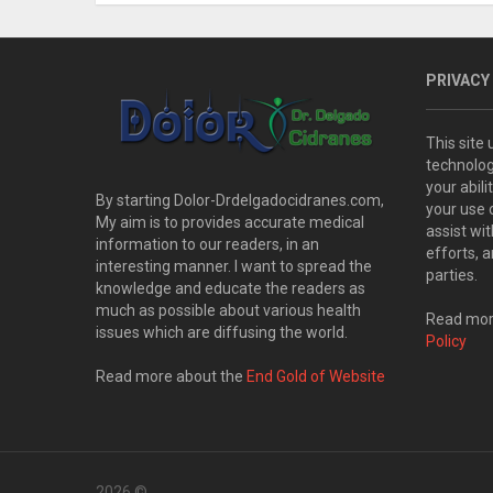
PRIVACY
This site
technolog
your abil
By starting Dolor-Drdelgadocidranes.com,
your use 
My aim is to provides accurate medical
assist wi
information to our readers, in an
efforts, 
interesting manner. I want to spread the
parties.
knowledge and educate the readers as
much as possible about various health
Read more
issues which are diffusing the world.
Policy
Read more about the
End Gold of Website
2026 ©
.