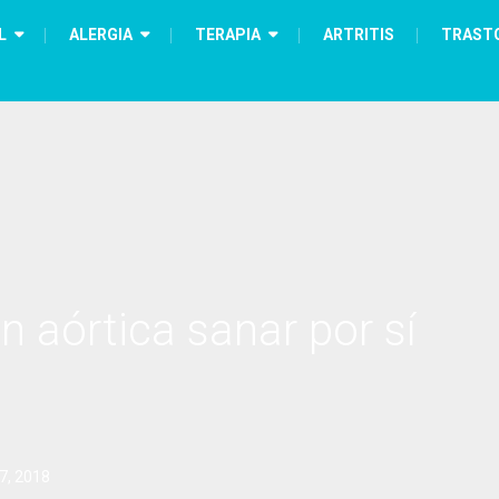
L
ALERGIA
TERAPIA
ARTRITIS
TRAST
 aórtica sanar por sí
7, 2018