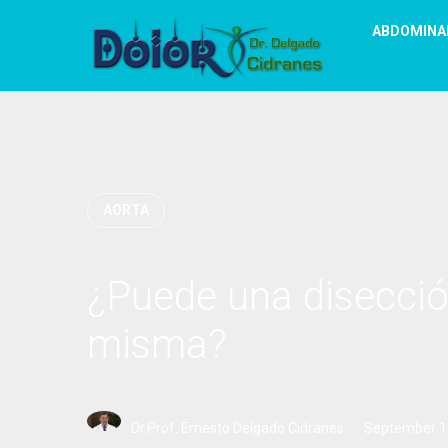
ABDOMINA
AORTA
¿Puede una disección
misma?
Dr.Prof. Ernesto Delgado Cidranes
September 1