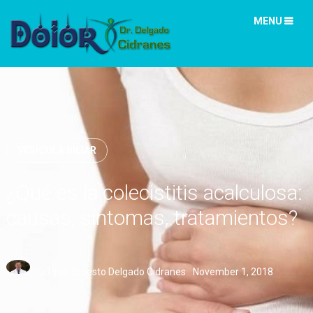
MENU
VESÍCULA BILIAR
¿Qué es la colecistitis acalculosa:
causas, síntomas, tratamientos?
Dr.Prof. Ernesto Delgado Cidranes
November 1, 2018