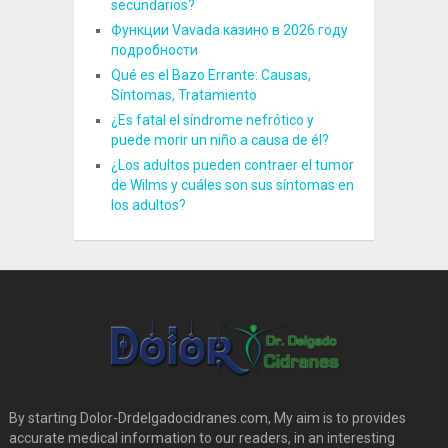
secundarios?
Функции Vavada казино в 2026 году
подробности
Qué es el Bazo Errante: Causas,
Síntomas, Tratamiento
¿Es fatal el síndrome nefrótico y
puede morir un niño a causa de él?
¿Los adultos pueden contraer el tumor
de Wilms y cuáles son sus síntomas en
los adultos?
By starting Dolor-Drdelgadocidranes.com, My aim is to provides
accurate medical information to our readers, in an interesting