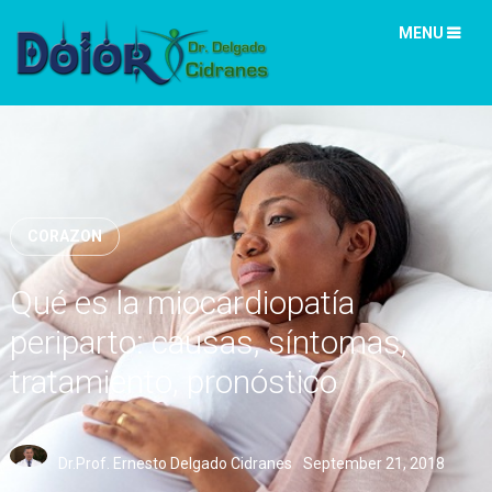
MENU
CORAZON
Qué es la miocardiopatía
periparto: causas, síntomas,
tratamiento, pronóstico
Dr.Prof. Ernesto Delgado Cidranes
September 21, 2018