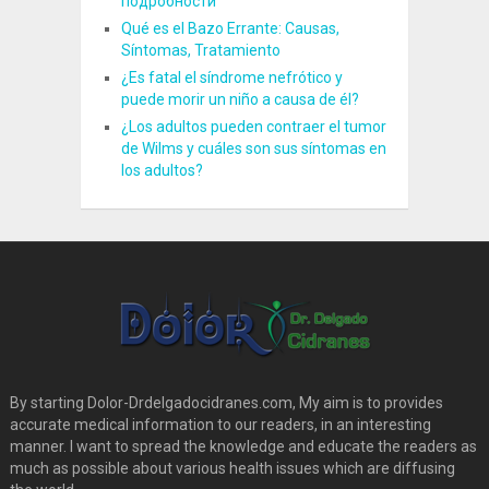
подробности
Qué es el Bazo Errante: Causas,
Síntomas, Tratamiento
¿Es fatal el síndrome nefrótico y
puede morir un niño a causa de él?
¿Los adultos pueden contraer el tumor
de Wilms y cuáles son sus síntomas en
los adultos?
By starting Dolor-Drdelgadocidranes.com, My aim is to provides
accurate medical information to our readers, in an interesting
manner. I want to spread the knowledge and educate the readers as
much as possible about various health issues which are diffusing