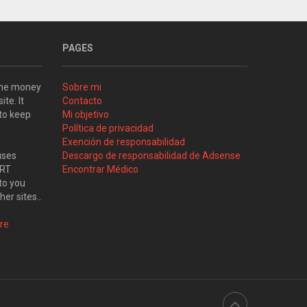
PAGES
some money
Sobre mi
ite. It
Contacto
 to keep
Mi objetivo
Política de privacidad
Exención de responsabilidad
uses
Descargo de responsabilidad de Adsense
ART
Encontrar Médico
to you
her sites..
re