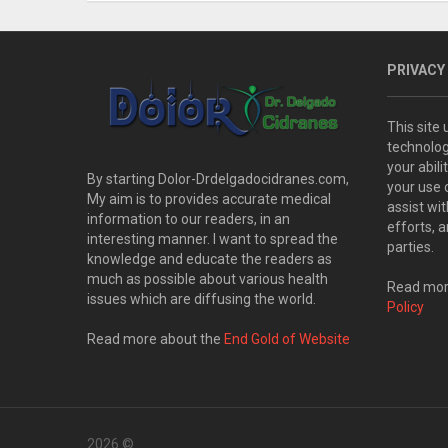
PRIVACY
This site
technolog
your abil
By starting Dolor-Drdelgadocidranes.com,
your use 
My aim is to provides accurate medical
assist wi
information to our readers, in an
efforts, 
interesting manner. I want to spread the
parties.
knowledge and educate the readers as
much as possible about various health
Read more
issues which are diffusing the world.
Policy
Read more about the
End Gold of Website
2026 ©
.