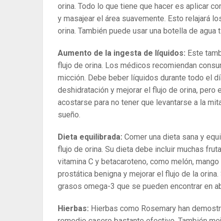
orina. Todo lo que tiene que hacer es aplicar c
y masajear el área suavemente. Esto relajará los
orina. También puede usar una botella de agua t
Aumento de la ingesta de líquidos:
Este tamb
flujo de orina. Los médicos recomiendan consum
micción. Debe beber líquidos durante todo el dí
deshidratación y mejorar el flujo de orina, pero 
acostarse para no tener que levantarse a la mita
sueño.
Dieta equilibrada:
Comer una dieta sana y equi
flujo de orina. Su dieta debe incluir muchas fr
vitamina C y betacaroteno, como melón, mango y 
prostática benigna y mejorar el flujo de la orin
grasos omega-3 que se pueden encontrar en ab
Hierbas:
Hierbas como Rosemary han demostrado
remedio casero bastante efectivo. También mej