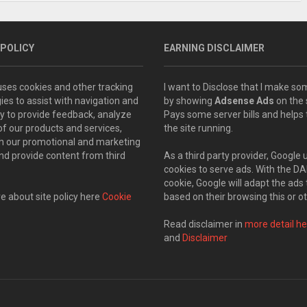
 POLICY
EARNING DISCLAIMER
 uses cookies and other tracking
I want to Disclose that I make 
ies to assist with navigation and
by showing
Adsense Ads
on the s
ity to provide feedback, analyze
Pays some server bills and helps
of our products and services,
the site running.
th our promotional and marketing
and provide content from third
As a third party provider, Google 
cookies to serve ads. With the D
cookie, Google will adapt the ads 
 about site policy here
Cookie
based on their browsing this or ot
Read disclaimer in
more detail he
and
Disclaimer