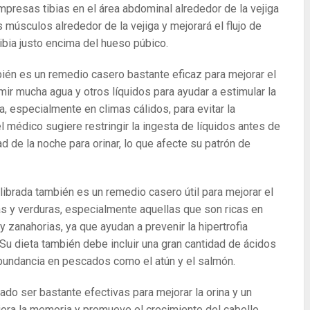
ompresas tibias en el área abdominal alrededor de la vejiga
 músculos alrededor de la vejiga y mejorará el flujo de
ibia justo encima del hueso púbico.
ién es un remedio casero bastante eficaz para mejorar el
ir mucha agua y otros líquidos para ayudar a estimular la
a, especialmente en climas cálidos, para evitar la
el médico sugiere restringir la ingesta de líquidos antes de
d de la noche para orinar, lo que afecte su patrón de
librada también es un remedio casero útil para mejorar el
utas y verduras, especialmente aquellas que son ricas en
zanahorias, ya que ayudan a prevenir la hipertrofia
a. Su dieta también debe incluir una gran cantidad de ácidos
undancia en pescados como el atún y el salmón.
 ser bastante efectivas para mejorar la orina y un
ora la memoria y promueve el crecimiento del cabello.