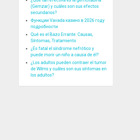
¿Qué tan efectiva es la gemcitabina
(Gemzar) y cuáles son sus efectos
secundarios?
Функции Vavada казино в 2026 году
подробности
Qué es el Bazo Errante: Causas,
Síntomas, Tratamiento
¿Es fatal el síndrome nefrótico y
puede morir un niño a causa de él?
¿Los adultos pueden contraer el tumor
de Wilms y cuáles son sus síntomas en
los adultos?