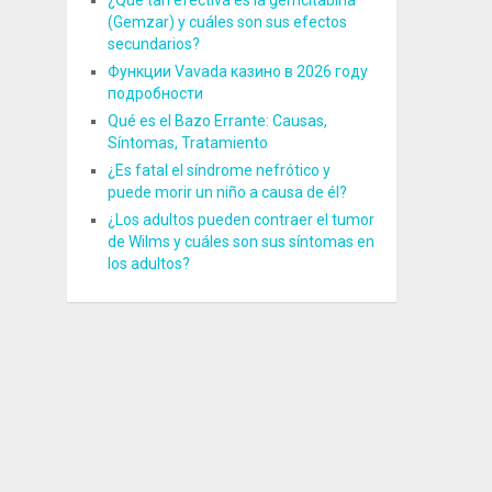
¿Qué tan efectiva es la gemcitabina
(Gemzar) y cuáles son sus efectos
secundarios?
Функции Vavada казино в 2026 году
подробности
Qué es el Bazo Errante: Causas,
Síntomas, Tratamiento
¿Es fatal el síndrome nefrótico y
puede morir un niño a causa de él?
¿Los adultos pueden contraer el tumor
de Wilms y cuáles son sus síntomas en
los adultos?