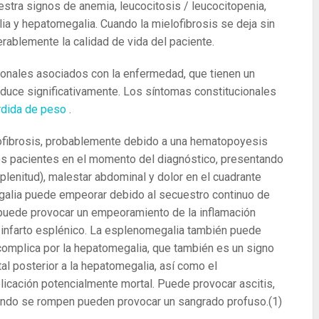
tra signos de anemia, leucocitosis / leucocitopenia,
a y hepatomegalia. Cuando la mielofibrosis se deja sin
erablemente la calidad de vida del paciente.
onales asociados con la enfermedad, que tienen un
reduce significativamente. Los síntomas constitucionales
rdida de peso
.
lofibrosis, probablemente debido a una hematopoyesis
os pacientes en el momento del diagnóstico, presentando
lenitud), malestar abdominal y dolor en el cuadrante
megalia puede empeorar debido al secuestro continuo de
 puede provocar un empeoramiento de la inflamación
n infarto esplénico. La esplenomegalia también puede
 complica por la hepatomegalia, que también es un signo
tal posterior a la hepatomegalia, así como el
icación potencialmente mortal. Puede provocar ascitis,
uando se rompen pueden provocar un sangrado profuso.
(1)