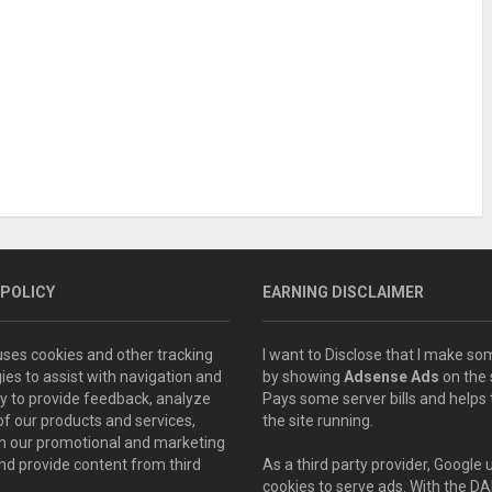
 POLICY
EARNING DISCLAIMER
 uses cookies and other tracking
I want to Disclose that I make 
ies to assist with navigation and
by showing
Adsense Ads
on the s
ity to provide feedback, analyze
Pays some server bills and helps
of our products and services,
the site running.
th our promotional and marketing
and provide content from third
As a third party provider, Google 
cookies to serve ads. With the D