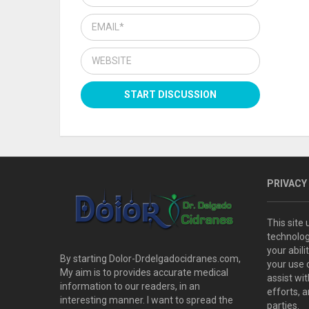
PRIVACY
This site
technolog
your abil
By starting Dolor-Drdelgadocidranes.com,
your use 
My aim is to provides accurate medical
assist wi
information to our readers, in an
efforts, 
interesting manner. I want to spread the
parties.