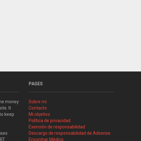
PAGES
some money
Sobre mi
ite. It
Contacto
 to keep
Mi objetivo
Política de privacidad
Exención de responsabilidad
uses
Descargo de responsabilidad de Adsense
ART
Encontrar Médico