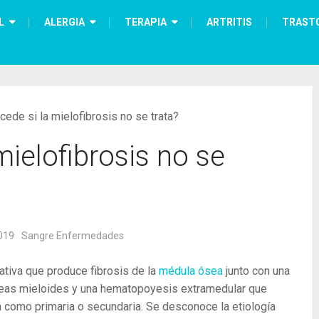
L
ALERGIA
TERAPIA
ARTRITIS
TRAST
ede si la mielofibrosis no se trata?
mielofibrosis no se
019
Sangre Enfermedades
ativa que produce fibrosis de la
médula ósea
junto con una
íneas mieloides y una hematopoyesis extramedular que
a como primaria o secundaria. Se desconoce la etiología