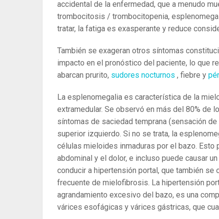
accidental de la enfermedad, que a menudo mues
trombocitosis / trombocitopenia, esplenomegali
tratar, la fatiga es exasperante y reduce consid
También se exageran otros síntomas constituci
impacto en el pronóstico del paciente, lo que 
abarcan prurito,
sudores nocturnos
, fiebre y
pé
La esplenomegalia es característica de la mie
extramedular. Se observó en más del 80% de l
síntomas de saciedad temprana (sensación de p
superior izquierdo. Si no se trata, la espleno
células mieloides inmaduras por el bazo. Esto
abdominal y el dolor, e incluso puede causar u
conducir a hipertensión portal, que también se
frecuente de mielofibrosis. La hipertensión por
agrandamiento excesivo del bazo, es una compl
várices esofágicas y várices gástricas, que c