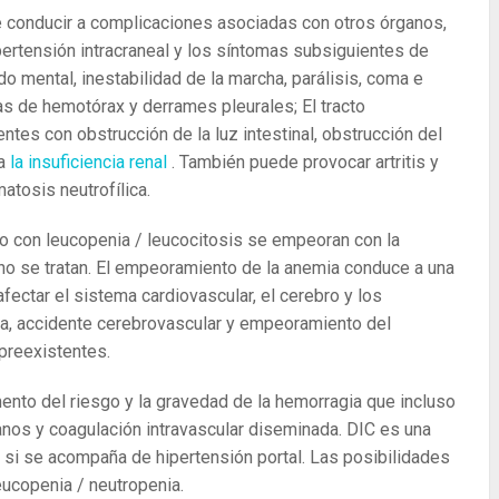
conducir a complicaciones asociadas con otros órganos,
ertensión intracraneal y los síntomas subsiguientes de
do mental, inestabilidad de la marcha, parálisis, coma e
as de hemotórax y derrames pleurales; El tracto
ntes con obstrucción de la luz intestinal, obstrucción del
 a
la insuficiencia renal
. También puede provocar artritis y
tosis neutrofílica.
o con leucopenia / leucocitosis se empeoran con la
 no se tratan. El empeoramiento de la anemia conduce a una
afectar el sistema cardiovascular, el cerebro y los
ca, accidente cerebrovascular y empeoramiento del
reexistentes.
nto del riesgo y la gravedad de la hemorragia que incluso
nos y coagulación intravascular diseminada. DIC es una
 si se acompaña de hipertensión portal. Las posibilidades
ucopenia / neutropenia.