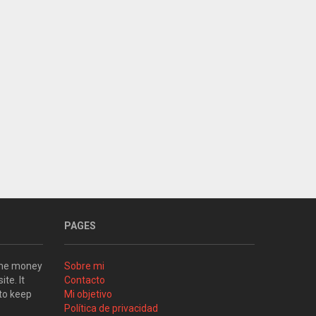
PAGES
some money
Sobre mi
ite. It
Contacto
 to keep
Mi objetivo
Política de privacidad