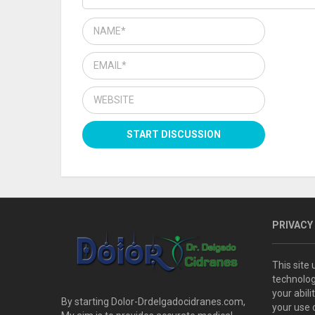
PRIVACY
This site
technolog
your abil
By starting Dolor-Drdelgadocidranes.com,
your use 