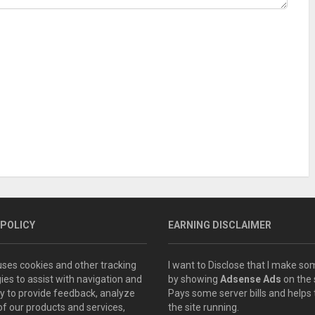
 POLICY
EARNING DISCLAIMER
 uses cookies and other tracking
I want to Disclose that I make 
ies to assist with navigation and
by showing
Adsense Ads
on the s
ity to provide feedback, analyze
Pays some server bills and helps
of our products and services,
the site running.