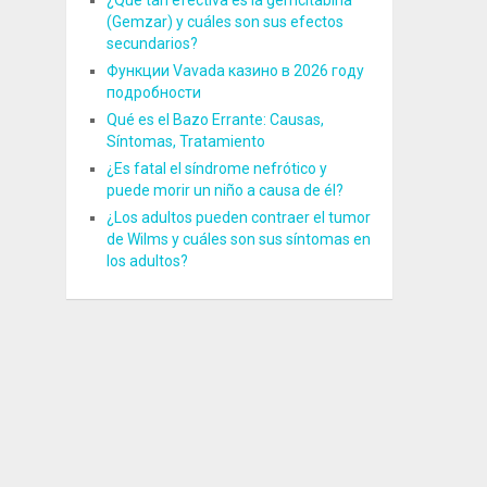
¿Qué tan efectiva es la gemcitabina
(Gemzar) y cuáles son sus efectos
secundarios?
Функции Vavada казино в 2026 году
подробности
Qué es el Bazo Errante: Causas,
Síntomas, Tratamiento
¿Es fatal el síndrome nefrótico y
puede morir un niño a causa de él?
¿Los adultos pueden contraer el tumor
de Wilms y cuáles son sus síntomas en
los adultos?