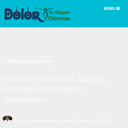
MENU
PROBLEMAS DE LA PIEL
Síndrome de Sweet: causas,
síntomas, tratamiento,
diagnóstico
Dr.Prof. Ernesto Delgado Cidranes
October 31, 2018