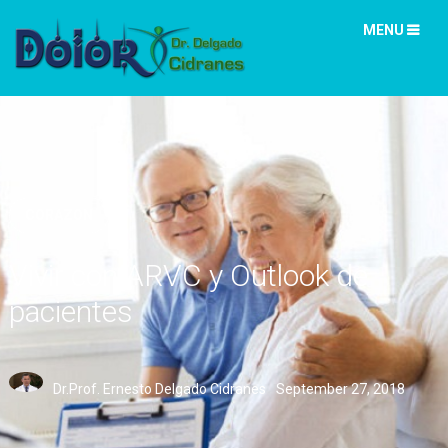
MENU
CORAZON
Vivir con ARVC y Outlook de
pacientes
Dr.Prof. Ernesto Delgado Cidranes
September 27, 2018