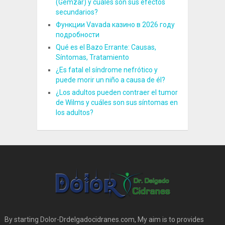
(Gemzar) y cuáles son sus efectos
secundarios?
Функции Vavada казино в 2026 году
подробности
Qué es el Bazo Errante: Causas,
Síntomas, Tratamiento
¿Es fatal el síndrome nefrótico y
puede morir un niño a causa de él?
¿Los adultos pueden contraer el tumor
de Wilms y cuáles son sus síntomas en
los adultos?
By starting Dolor-Drdelgadocidranes.com, My aim is to provides