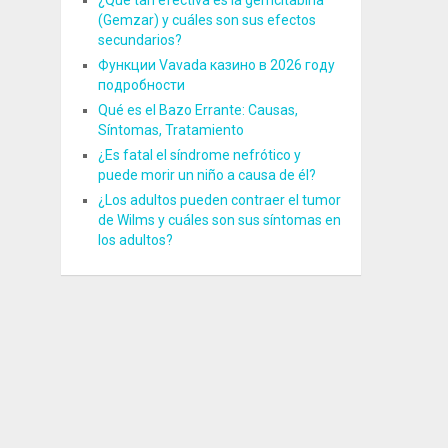
¿Qué tan efectiva es la gemcitabina
(Gemzar) y cuáles son sus efectos
secundarios?
Функции Vavada казино в 2026 году
подробности
Qué es el Bazo Errante: Causas,
Síntomas, Tratamiento
¿Es fatal el síndrome nefrótico y
puede morir un niño a causa de él?
¿Los adultos pueden contraer el tumor
de Wilms y cuáles son sus síntomas en
los adultos?