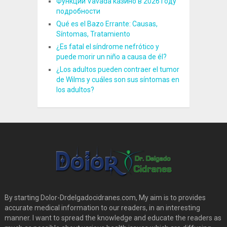
Функции Vavada казино в 2026 году
подробности
Qué es el Bazo Errante: Causas,
Síntomas, Tratamiento
¿Es fatal el síndrome nefrótico y
puede morir un niño a causa de él?
¿Los adultos pueden contraer el tumor
de Wilms y cuáles son sus síntomas en
los adultos?
By starting Dolor-Drdelgadocidranes.com, My aim is to provides
accurate medical information to our readers, in an interesting
manner. I want to spread the knowledge and educate the readers as