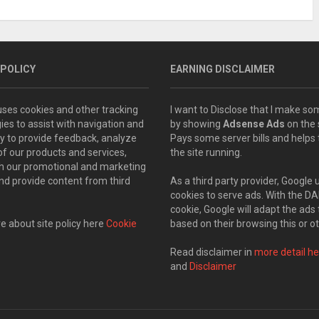
 POLICY
EARNING DISCLAIMER
 uses cookies and other tracking
I want to Disclose that I make 
ies to assist with navigation and
by showing
Adsense Ads
on the s
ity to provide feedback, analyze
Pays some server bills and helps
of our products and services,
the site running.
th our promotional and marketing
and provide content from third
As a third party provider, Google 
cookies to serve ads. With the D
cookie, Google will adapt the ads 
 about site policy here
Cookie
based on their browsing this or ot
Read disclaimer in
more detail he
and
Disclaimer