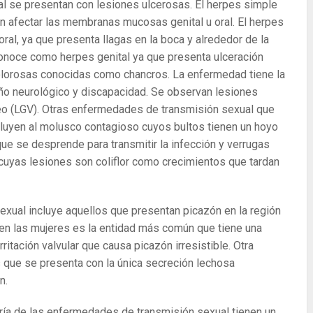
al se presentan con lesiones ulcerosas. El herpes simple
 afectar las membranas mucosas genital u oral. El herpes
al, ya que presenta llagas en la boca y alrededor de la
conoce como herpes genital ya que presenta ulceración
 dolorosas conocidas como chancros. La enfermedad tiene la
ño neurológico y discapacidad. Se observan lesiones
reo (LGV). Otras enfermedades de transmisión sexual que
luyen al molusco contagioso cuyos bultos tienen un hoyo
e se desprende para transmitir la infección y verrugas
cuyas lesiones son coliflor como crecimientos que tardan
sexual incluye aquellos que presentan picazón en la región
a en las mujeres es la entidad más común que tiene una
ritación valvular que causa picazón irresistible. Otra
 que se presenta con la única secreción lechosa
n.
ría de las enfermedades de transmisión sexual tienen un