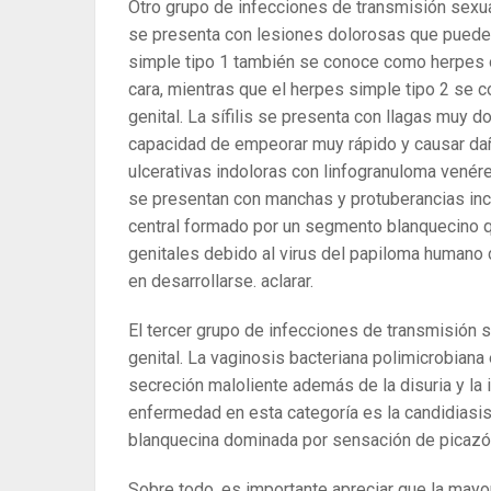
Otro grupo de infecciones de transmisión sexu
se presenta con lesiones dolorosas que pueden
simple tipo 1 también se conoce como herpes or
cara, mientras que el herpes simple tipo 2 se 
genital. La sífilis se presenta con llagas muy
capacidad de empeorar muy rápido y causar da
ulcerativas indoloras con linfogranuloma vené
se presentan con manchas y protuberancias inc
central formado por un segmento blanquecino qu
genitales debido al virus del papiloma humano 
en desarrollarse. aclarar.
El tercer grupo de infecciones de transmisión 
genital. La vaginosis bacteriana polimicrobian
secreción maloliente además de la disuria y la ir
enfermedad en esta categoría es la candidiasis
blanquecina dominada por sensación de picazó
Sobre todo, es importante apreciar que la mayo