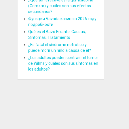
¿Qué tan efectiva es la gemcitabina
(Gemzar) y cuáles son sus efectos
secundarios?
Функции Vavada казино в 2026 году
подробности
Qué es el Bazo Errante: Causas,
Síntomas, Tratamiento
¿Es fatal el síndrome nefrótico y
puede morir un niño a causa de él?
¿Los adultos pueden contraer el tumor
de Wilms y cuáles son sus síntomas en
los adultos?