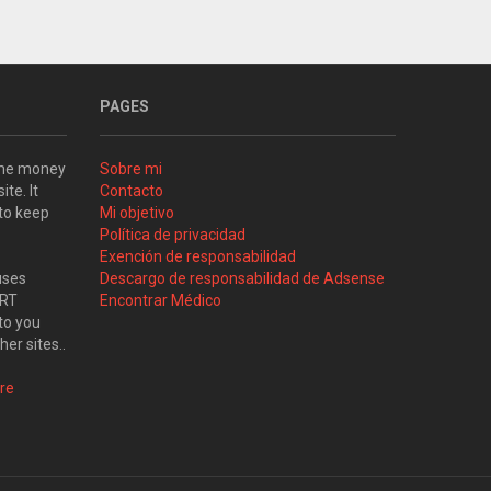
PAGES
some money
Sobre mi
ite. It
Contacto
 to keep
Mi objetivo
Política de privacidad
Exención de responsabilidad
uses
Descargo de responsabilidad de Adsense
ART
Encontrar Médico
to you
her sites..
re