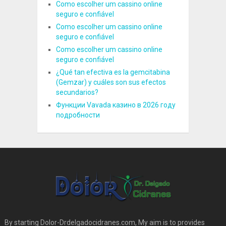
Como escolher um cassino online
seguro e confiável
Como escolher um cassino online
seguro e confiável
Como escolher um cassino online
seguro e confiável
¿Qué tan efectiva es la gemcitabina
(Gemzar) y cuáles son sus efectos
secundarios?
Функции Vavada казино в 2026 году
подробности
By starting Dolor-Drdelgadocidranes.com, My aim is to provides