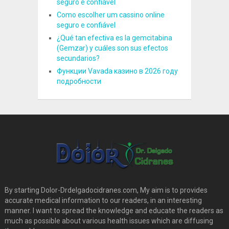
seguro e confiável
Como escolher um cassino online
seguro e confiável
¿Qué tan efectiva es la gemcitabina
(Gemzar) y cuáles son sus efectos
secundarios?
Функции Vavada казино в 2026 году
подробности
By starting Dolor-Drdelgadocidranes.com, My aim is to provides
accurate medical information to our readers, in an interesting
manner. I want to spread the knowledge and educate the readers as
much as possible about various health issues which are diffusing