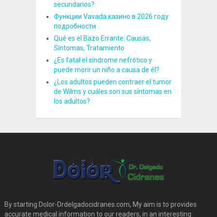
secundarios?
Функции Vavada казино в 2026 году
подробности
Qué es el Bazo Errante: Causas,
Síntomas, Tratamiento
¿Es fatal el síndrome nefrótico y
puede morir un niño a causa de él?
¿Los adultos pueden contraer el tumor
de Wilms y cuáles son sus síntomas en
los adultos?
By starting Dolor-Drdelgadocidranes.com, My aim is to provides
accurate medical information to our readers, in an interesting