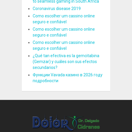
to seamless gaming in South Africa
Coronavirus disease 2019
Como escolher um cassino online
seguro e confiável
Como escolher um cassino online
seguro e confiável
Como escolher um cassino online
seguro e confiável
¿Qué tan efectiva es la gemcitabina
(Gemzar) y cuáles son sus efectos
secundarios?
Функции Vavada казино в 2026 году
подробности