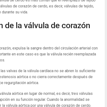
álvula de cerdo es más común que el reemplazo de tejido
válvulas de corazón de cerdo, es decir, válvulas de tejido,
 durante su vida.
n de la válvula de corazón
azón, expulsa la sangre dentro del circulación arterial con
portante en este caso es que la válvula recién reemplazada
nos.
s valvas de la válvula cardíaca no se abren lo suficiente
a estenosis aórtica o no cierra correctamente después de
e regurgitación aórtica.
lvula aórtica en lugar de normal, es decir, tres válvulas
upción en su función regular. Cuando la anormalidad se
la válvula aórtica por una válvula de corazón de cerdo.