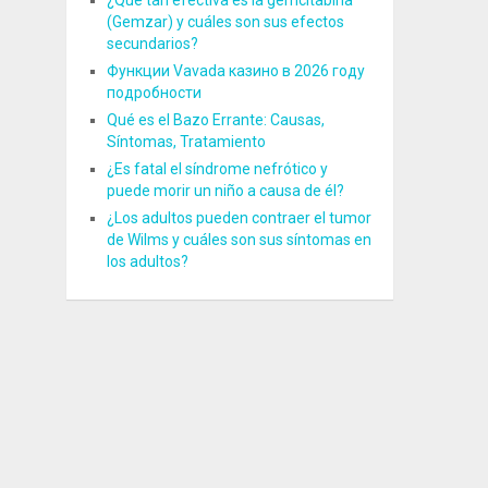
¿Qué tan efectiva es la gemcitabina
(Gemzar) y cuáles son sus efectos
secundarios?
Функции Vavada казино в 2026 году
подробности
Qué es el Bazo Errante: Causas,
Síntomas, Tratamiento
¿Es fatal el síndrome nefrótico y
puede morir un niño a causa de él?
¿Los adultos pueden contraer el tumor
de Wilms y cuáles son sus síntomas en
los adultos?