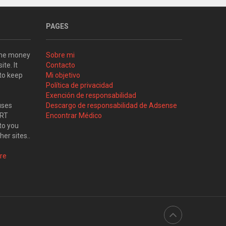
PAGES
some money
Sobre mi
ite. It
Contacto
 to keep
Mi objetivo
Política de privacidad
Exención de responsabilidad
uses
Descargo de responsabilidad de Adsense
ART
Encontrar Médico
to you
her sites..
re