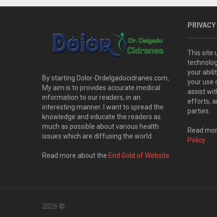
PRIVACY
This site
technolog
your abil
By starting Dolor-Drdelgadocidranes.com,
your use 
My aim is to provides accurate medical
assist wi
information to our readers, in an
efforts, 
interesting manner. I want to spread the
parties.
knowledge and educate the readers as
much as possible about various health
Read more
issues which are diffusing the world.
Policy
Read more about the
End Gold of Website
2026 ©
.