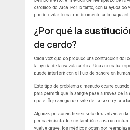
Debido a esto, el método de reemplazo de la v
cardíaco de vaca. Por lo tanto, con la ayuda de 
puede evitar tomar medicamento anticoagulante
¿Por qué la sustitució
de cerdo?
Cada vez que se produce una contracción del cor
la ayuda de la válvula aórtica. Una anomalía im
puede interferir con el flujo de sangre en huma
Este tipo de problema a menudo ocurre cuando la
para permitir que la sangre pase a través de l
que el flujo sanguíneo sale del corazón y produc
Algunas personas tienen solo dos valvas en la vá
por nacimiento, lo que también causa una interr
vuelve grave, los médicos optan por reemplazar 