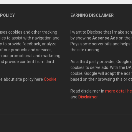
 POLICY
EARNING DISCLAIMER
 uses cookies and other tracking
I want to Disclose that I make 
ies to assist with navigation and
by showing
Adsense Ads
on the s
ity to provide feedback, analyze
Pays some server bills and helps
of our products and services,
the site running.
th our promotional and marketing
and provide content from third
As a third party provider, Google 
cookies to serve ads. With the D
cookie, Google will adapt the ads 
 about site policy here
Cookie
based on their browsing this or ot
Read disclaimer in
more detail he
and
Disclaimer