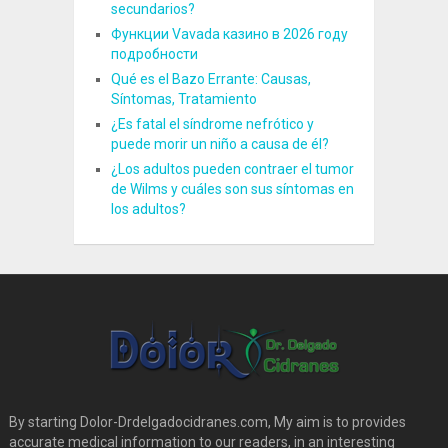
secundarios?
Функции Vavada казино в 2026 году
подробности
Qué es el Bazo Errante: Causas,
Síntomas, Tratamiento
¿Es fatal el síndrome nefrótico y
puede morir un niño a causa de él?
¿Los adultos pueden contraer el tumor
de Wilms y cuáles son sus síntomas en
los adultos?
By starting Dolor-Drdelgadocidranes.com, My aim is to provides
accurate medical information to our readers, in an interesting