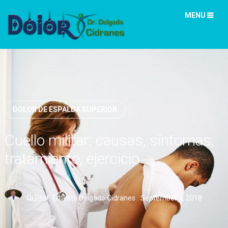
MENU
DOLOR DE ESPALDA SUPERIOR
Cuello militar: causas, síntomas,
tratamiento, ejercicio
Dr.Prof. Ernesto Delgado Cidranes
September 3, 2018