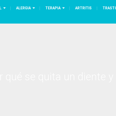
L
ALERGIA
TERAPIA
ARTRITIS
TRAST
r qué se quita un diente y