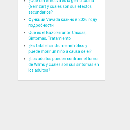
¿Qué tan efectiva es la gemcitabina
(Gemzar) y cuáles son sus efectos
secundarios?
Функции Vavada казино в 2026 году
подробности
Qué es el Bazo Errante: Causas,
Síntomas, Tratamiento
¿Es fatal el síndrome nefrótico y
puede morir un niño a causa de él?
¿Los adultos pueden contraer el tumor
de Wilms y cuáles son sus síntomas en
los adultos?