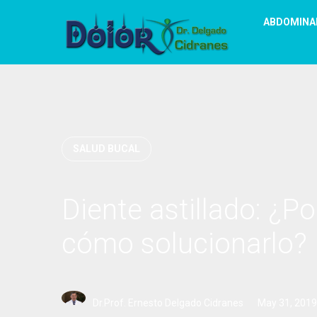
ABDOMINA
SALUD BUCAL
Diente astillado: ¿Po
cómo solucionarlo?
Dr.Prof. Ernesto Delgado Cidranes
May 31, 2019